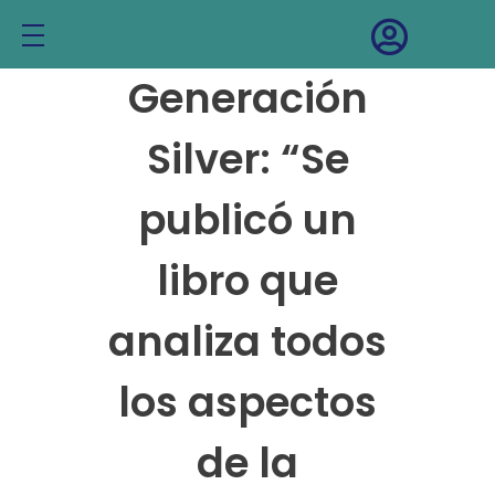
INICIO
Generación
INSTITUTO IADELA
Silver: “Se
INVESTIGACIÓN
publicó un
Equipo de investigación
NOTICIAS
libro que
Buenas prácticas para mayores
EVENTOS
Igualdad de género y diversidad
CONTACTO
analiza todos
Proyectos y trabajos
los aspectos
Bibliografía
de la