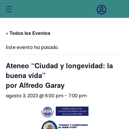
INICIO
INSTITUTO IADELA
« Todos los Eventos
INVESTIGACIÓN
Este evento ha pasado.
Equipo de investigación
NOTICIAS
Ateneo “Ciudad y longevidad: la
Buenas prácticas para mayores
EVENTOS
buena vida”
Igualdad de género y diversidad
por Alfredo Garay
CONTACTO
agosto 3, 2023 @ 6:00 pm
-
7:00 pm
Proyectos y trabajos
Bibliografía