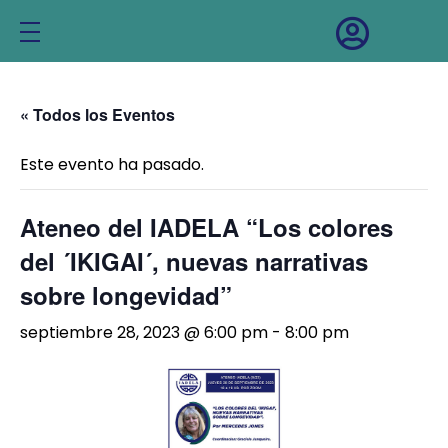
INICIO
INSTITUTO IADELA
« Todos los Eventos
INVESTIGACIÓN
Este evento ha pasado.
Equipo de investigación
NOTICIAS
Ateneo del IADELA “Los colores
Buenas prácticas para mayores
EVENTOS
del ´IKIGAI´, nuevas narrativas
Igualdad de género y diversidad
sobre longevidad”
CONTACTO
septiembre 28, 2023 @ 6:00 pm
-
8:00 pm
Proyectos y trabajos
Bibliografía